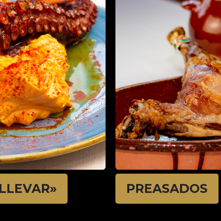
 LLEVAR»
PREASADOS