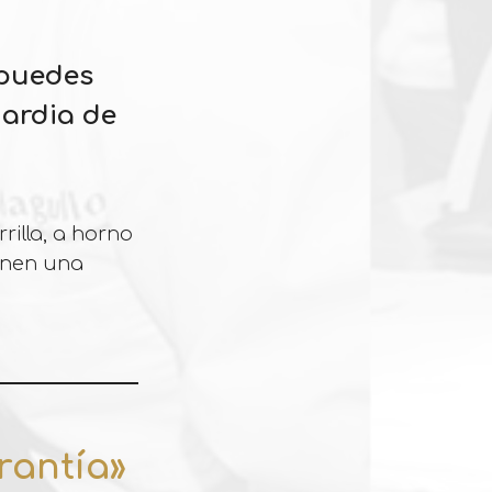
 puedes
uardia de
illa, a horno
onen una
rantía»