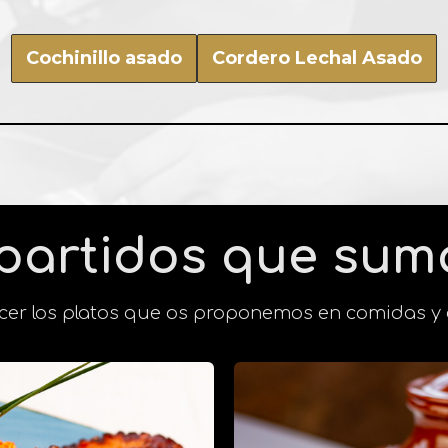
Cochinillo asado
Cordero Lechal Asado
partidos que su
cer los platos que os proponemos en comidas y c