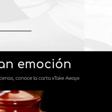
man emoción
enas, conoce la carta «Take Away»