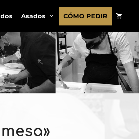
ados
Asados
CÓMO PEDIR
u mesa»