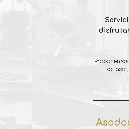
Servic
disfruta
Proponemos p
de asar
Asados